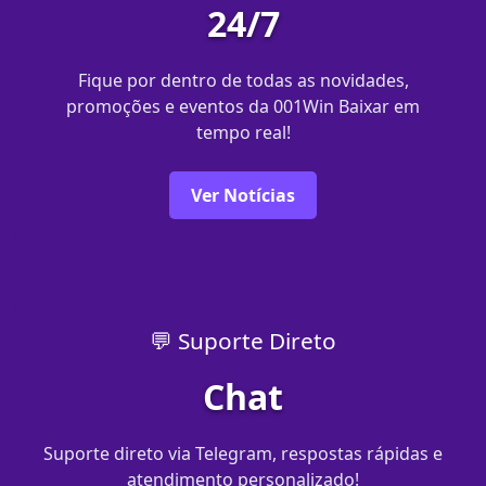
24/7
Fique por dentro de todas as novidades,
promoções e eventos da 001Win Baixar em
tempo real!
Ver Notícias
💬 Suporte Direto
Chat
Suporte direto via Telegram, respostas rápidas e
atendimento personalizado!