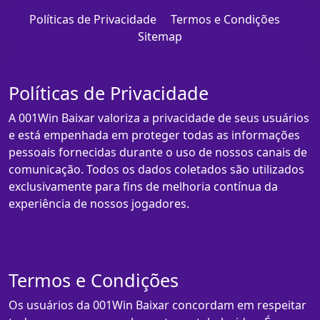
Políticas de Privacidade
Termos e Condições
Sitemap
Políticas de Privacidade
A 001Win Baixar valoriza a privacidade de seus usuários
e está empenhada em proteger todas as informações
pessoais fornecidas durante o uso de nossos canais de
comunicação. Todos os dados coletados são utilizados
exclusivamente para fins de melhoria contínua da
experiência de nossos jogadores.
Termos e Condições
Os usuários da 001Win Baixar concordam em respeitar