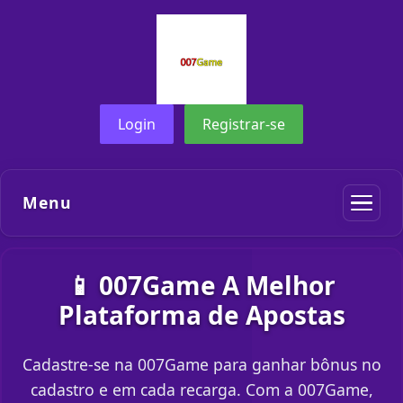
Login
Registrar-se
Menu
📱 007Game A Melhor
Plataforma de Apostas
Cadastre-se na 007Game para ganhar bônus no
cadastro e em cada recarga. Com a 007Game,