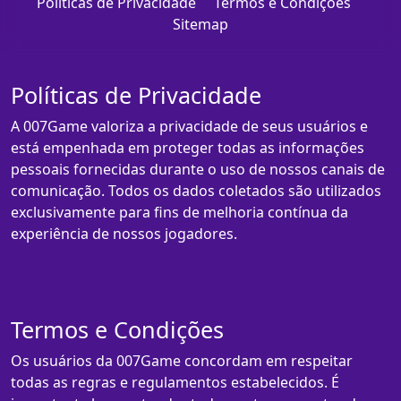
Políticas de Privacidade
Termos e Condições
Sitemap
Políticas de Privacidade
A 007Game valoriza a privacidade de seus usuários e
está empenhada em proteger todas as informações
pessoais fornecidas durante o uso de nossos canais de
comunicação. Todos os dados coletados são utilizados
exclusivamente para fins de melhoria contínua da
experiência de nossos jogadores.
Termos e Condições
Os usuários da 007Game concordam em respeitar
todas as regras e regulamentos estabelecidos. É