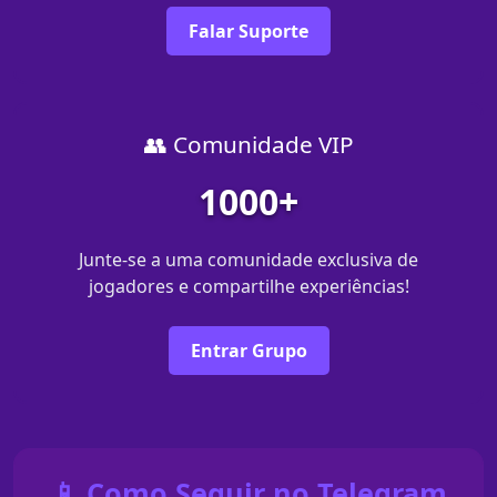
Falar Suporte
👥 Comunidade VIP
1000+
Junte-se a uma comunidade exclusiva de
jogadores e compartilhe experiências!
Entrar Grupo
📱 Como Seguir no Telegram