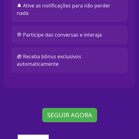
🔔 Ative as notificações para não perder
nada
💬 Participe das conversas e interaja
🎁 Receba bônus exclusivos
automaticamente
SEGUIR AGORA