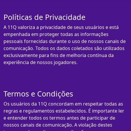
Políticas de Privacidade
A 11Q valoriza a privacidade de seus usuários e está
empenhada em proteger todas as informações
pessoais fornecidas durante o uso de nossos canais de
comunicação. Todos os dados coletados são utilizados
exclusivamente para fins de melhoria contínua da
experiência de nossos jogadores.
Termos e Condições
Os usuários da 11Q concordam em respeitar todas as
regras e regulamentos estabelecidos. É importante ler
e entender todos os termos antes de participar de
nossos canais de comunicação. A violação destes