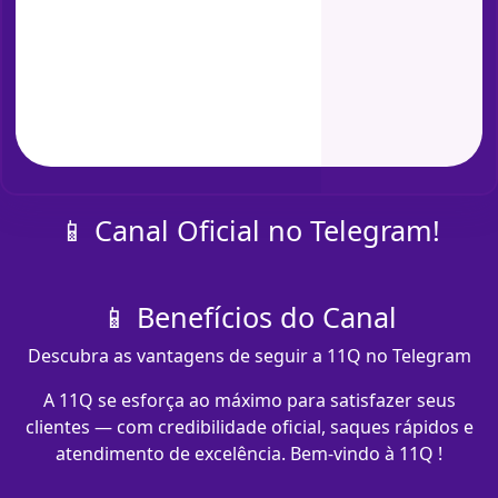
📱 Canal Oficial no Telegram!
📱 Benefícios do Canal
Descubra as vantagens de seguir a 11Q no Telegram
A 11Q se esforça ao máximo para satisfazer seus
clientes — com credibilidade oficial, saques rápidos e
atendimento de excelência. Bem-vindo à 11Q !