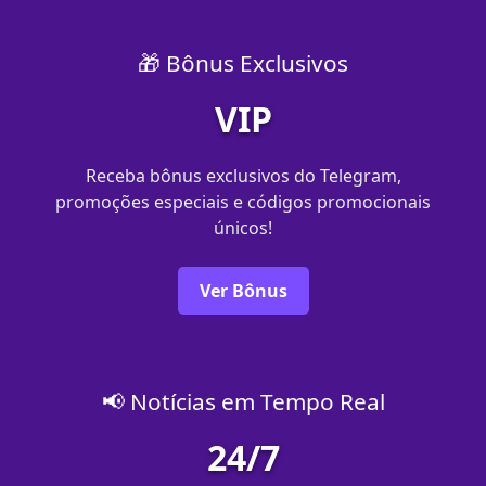
🎁 Bônus Exclusivos
VIP
Receba bônus exclusivos do Telegram,
promoções especiais e códigos promocionais
únicos!
Ver Bônus
📢 Notícias em Tempo Real
24/7