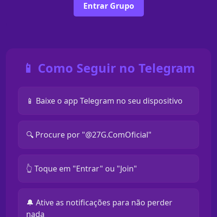
Entrar Grupo
📱 Como Seguir no Telegram
📱 Baixe o app Telegram no seu dispositivo
🔍 Procure por "@27G.ComOficial"
👆 Toque em "Entrar" ou "Join"
🔔 Ative as notificações para não perder
nada