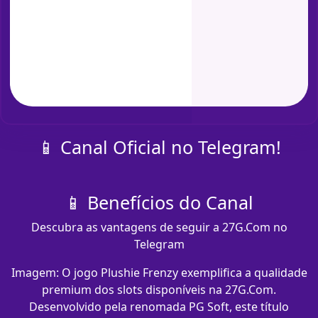
📱 Canal Oficial no Telegram!
📱 Benefícios do Canal
Descubra as vantagens de seguir a 27G.Com no
Telegram
Imagem: O jogo Plushie Frenzy exemplifica a qualidade
premium dos slots disponíveis na 27G.Com.
Desenvolvido pela renomada PG Soft, este título