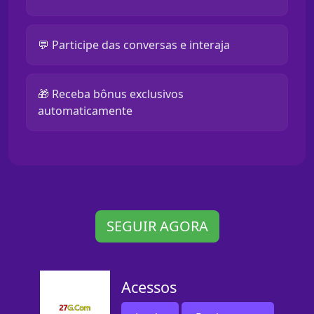
💬 Participe das conversas e interaja
🎁 Receba bônus exclusivos
automaticamente
SEGUIR AGORA
Acessos