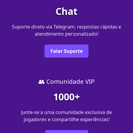
Chat
Suporte direto via Telegram, respostas rápidas e
atendimento personalizado!
Falar Suporte
👥 Comunidade VIP
1000+
Junte-se a uma comunidade exclusiva de
jogadores e compartilhe experiências!