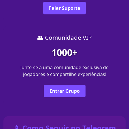
Falar Suporte
👥 Comunidade VIP
1000+
Junte-se a uma comunidade exclusiva de
jogadores e compartilhe experiências!
Entrar Grupo
📱 Como Seguir no Telegram