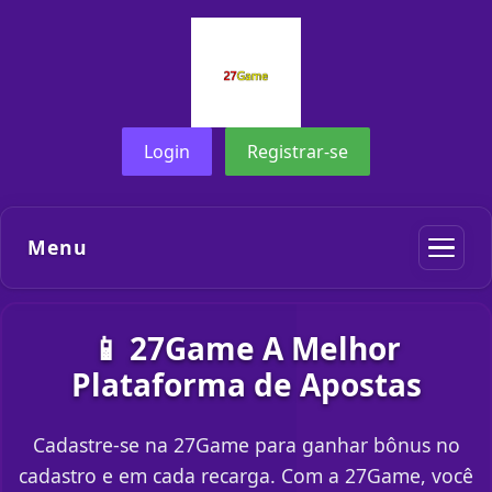
Login
Registrar-se
Menu
📱 27Game A Melhor
Plataforma de Apostas
Cadastre-se na 27Game para ganhar bônus no
cadastro e em cada recarga. Com a 27Game, você