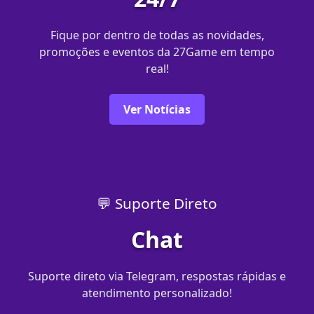
Fique por dentro de todas as novidades,
promoções e eventos da 27Game em tempo
real!
Ver Notícias
💬 Suporte Direto
Chat
Suporte direto via Telegram, respostas rápidas e
atendimento personalizado!