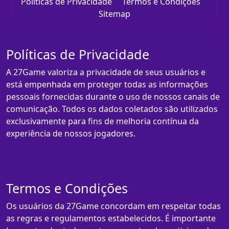
Políticas de Privacidade
Termos e Condições
Sitemap
Políticas de Privacidade
A 27Game valoriza a privacidade de seus usuários e
está empenhada em proteger todas as informações
pessoais fornecidas durante o uso de nossos canais de
comunicação. Todos os dados coletados são utilizados
exclusivamente para fins de melhoria contínua da
experiência de nossos jogadores.
Termos e Condições
Os usuários da 27Game concordam em respeitar todas
as regras e regulamentos estabelecidos. É importante