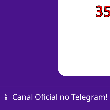
📱 Canal Oficial no Telegram!