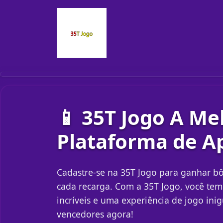
📱 35T Jogo A Me
Plataforma de A
Cadastre-se na 35T Jogo para ganhar b
cada recarga. Com a 35T Jogo, você te
incríveis e uma experiência de jogo inig
vencedores agora!