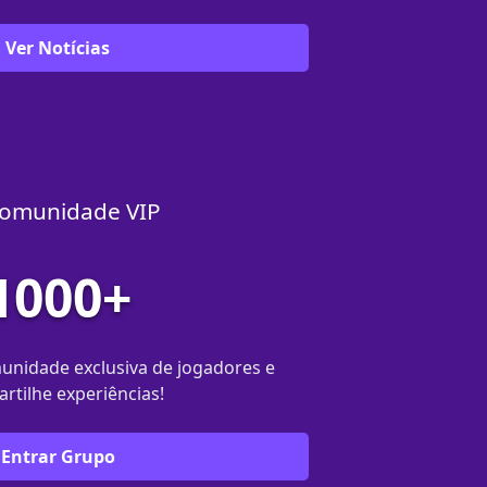
Ver Notícias
Comunidade VIP
1000+
unidade exclusiva de jogadores e
rtilhe experiências!
Entrar Grupo