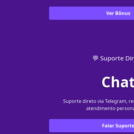
Ver Bônus
💬 Suporte Di
Cha
Suporte direto via Telegram, r
atendimento persona
Falar Suport