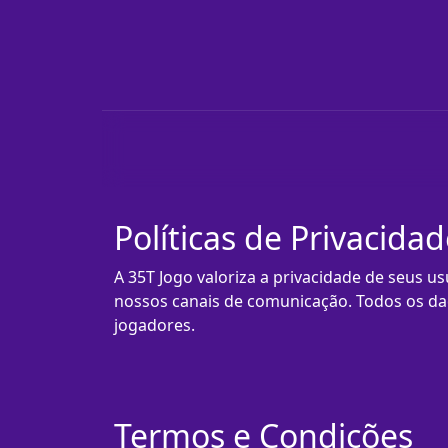
Políticas de Privacida
A 35T Jogo valoriza a privacidade de seus 
nossos canais de comunicação. Todos os dad
jogadores.
Termos e Condições