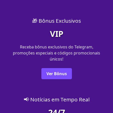
🎁 Bônus Exclusivos
VIP
Receba bônus exclusivos do Telegram,
promoções especiais e códigos promocionais
únicos!
Ver Bônus
📢 Notícias em Tempo Real
24/7