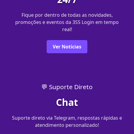
Fique por dentro de todas as novidades,
promoções e eventos da 3SS Login em tempo
real!
Ver Notícias
💬 Suporte Direto
Chat
Suporte direto via Telegram, respostas rápidas e
atendimento personalizado!