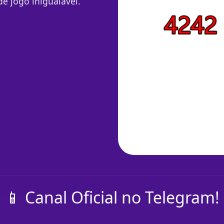
e jogo inigualável.
📱 Canal Oficial no Telegram!