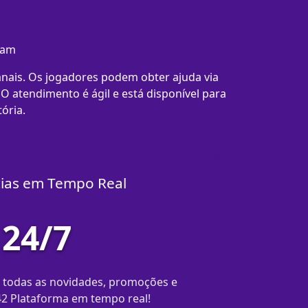
ram
canais. Os jogadores podem obter ajuda via
 O atendimento é ágil e está disponível para
ória.
cias em Tempo Real
24/7
e todas as novidades, promoções e
42 Plataforma em tempo real!