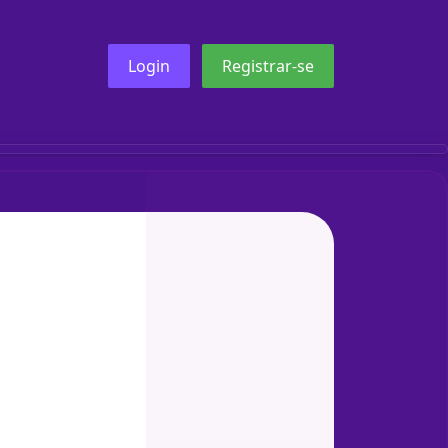
Login
Registrar-se