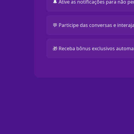
🔔 Ative as notificações para não p
💬 Participe das conversas e interaj
🎁 Receba bônus exclusivos autom