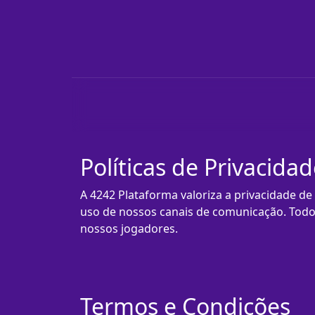
Políticas de Privacida
A 4242 Plataforma valoriza a privacidade d
uso de nossos canais de comunicação. Todos
nossos jogadores.
Termos e Condições