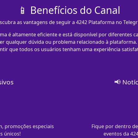
📱 Benefícios do Canal
scubra as vantagens de seguir a 4242 Plataforma no Teleg
rma é altamente eficiente e está disponível por diferentes 
lver qualquer dúvida ou problema relacionado à plataforma.
ntir que todos os usuários tenham uma experiência satisfat
sivos
📢 Notí
m, promoções especiais
Fique por dentro d
s únicos!
eventos da 42