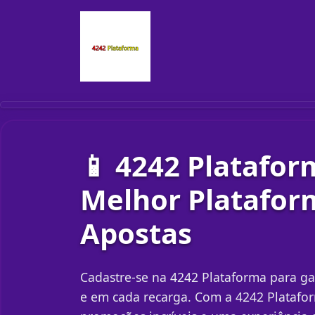
📱 4242 Platafor
Melhor Platafor
Apostas
Cadastre-se na 4242 Plataforma para g
e em cada recarga. Com a 4242 Platafor