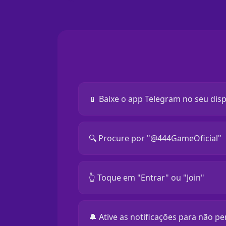
📱 Baixe o app Telegram no seu disp
🔍 Procure por "@444GameOficial"
👆 Toque em "Entrar" ou "Join"
🔔 Ative as notificações para não p