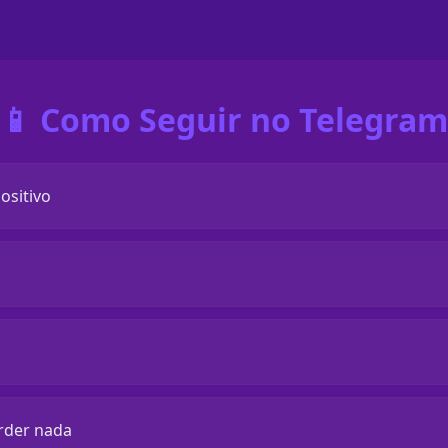
📱 Como Seguir no Telegram
ositivo
erder nada