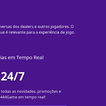
ersas dos dealers e outros jogadores. O
e é relevante para a experiência de jogo.
cias em Tempo Real
24/7
e todas as novidades, promoções e
 444Game em tempo real!