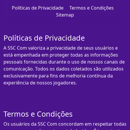
Políticas de Privacidade
Termos e Condições
Sitemap
Políticas de Privacidade
A 55C Com valoriza a privacidade de seus usuários e
está empenhada em proteger todas as informações
pessoais fornecidas durante o uso de nossos canais de
comunicação. Todos os dados coletados são utilizados
exclusivamente para fins de melhoria contínua da
experiência de nossos jogadores.
Termos e Condições
Os usuários da 55C Com concordam em respeitar todas