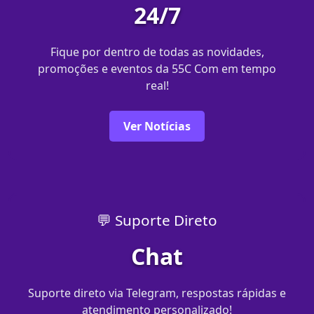
24/7
Fique por dentro de todas as novidades,
promoções e eventos da 55C Com em tempo
real!
Ver Notícias
💬 Suporte Direto
Chat
Suporte direto via Telegram, respostas rápidas e
atendimento personalizado!