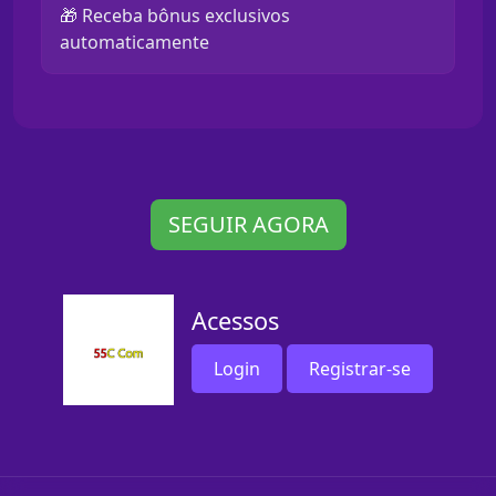
🎁 Receba bônus exclusivos
automaticamente
SEGUIR AGORA
Acessos
Login
Registrar-se