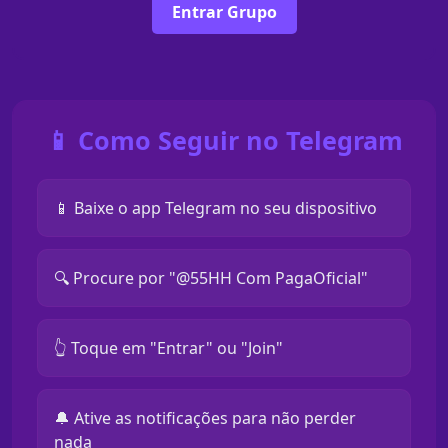
Entrar Grupo
📱 Como Seguir no Telegram
📱 Baixe o app Telegram no seu dispositivo
🔍 Procure por "@55HH Com PagaOficial"
👆 Toque em "Entrar" ou "Join"
🔔 Ative as notificações para não perder
nada