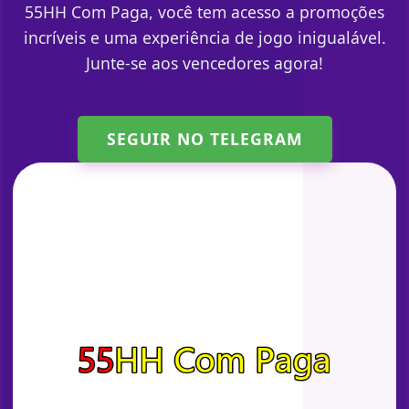
55HH Com Paga, você tem acesso a promoções
incríveis e uma experiência de jogo inigualável.
Junte-se aos vencedores agora!
SEGUIR NO TELEGRAM