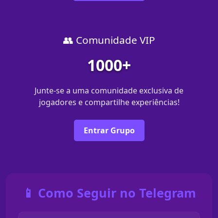
👥 Comunidade VIP
1000+
Junte-se a uma comunidade exclusiva de
jogadores e compartilhe experiências!
Entrar Grupo
📱 Como Seguir no Telegram