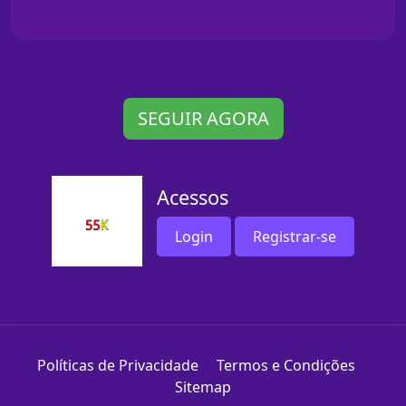
SEGUIR AGORA
Acessos
Login
Registrar-se
Políticas de Privacidade
Termos e Condições
Sitemap