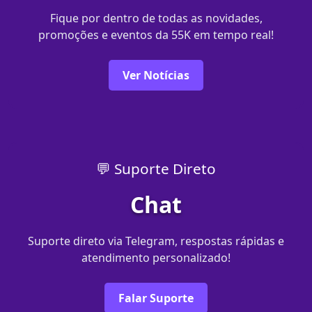
Fique por dentro de todas as novidades,
promoções e eventos da 55K em tempo real!
Ver Notícias
💬 Suporte Direto
Chat
Suporte direto via Telegram, respostas rápidas e
atendimento personalizado!
Falar Suporte