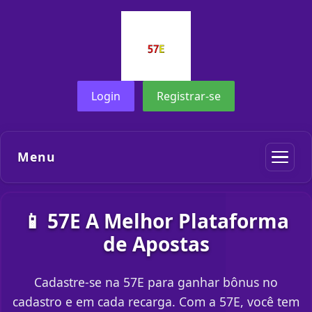
Login
Registrar-se
Menu
📱 57E A Melhor Plataforma
de Apostas
Cadastre-se na 57E para ganhar bônus no
cadastro e em cada recarga. Com a 57E, você tem