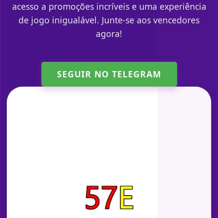
acesso a promoções incríveis e uma experiência
de jogo inigualável. Junte-se aos vencedores
agora!
SEGUIR NO TELEGRAM