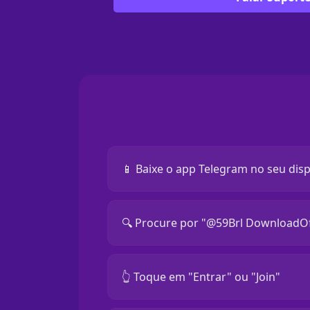
📱 Baixe o app Telegram no seu disp
🔍 Procure por "@59Brl DownloadOfi
👆 Toque em "Entrar" ou "Join"