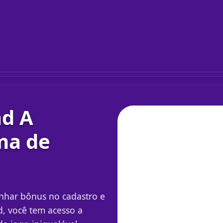
ad A
ma de
nhar bônus no cadastro e
, você tem acesso a