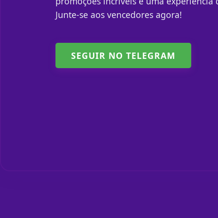
promoções incríveis e uma experiência d
Junte-se aos vencedores agora!
SEGUIR NO TELEGRAM