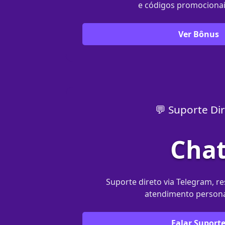
e códigos promocionai
Ver Bônus
💬 Suporte Di
Cha
Suporte direto via Telegram, r
atendimento persona
Falar Suport