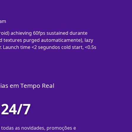
ram
oid) achieving 60fps sustained durante
d textures purged automaticamente), lazy
. Launch time <2 segundos cold start, <0.5s
cias em Tempo Real
24/7
e todas as novidades, promoções e