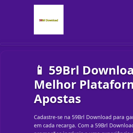
📱 59Brl Downlo
Melhor Platafor
Apostas
Cadastre-se na 59Brl Download para ga
em cada recarga. Com a 59Brl Download