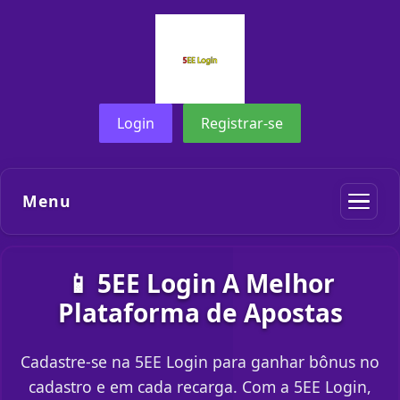
Login
Registrar-se
Menu
📱 5EE Login A Melhor
Plataforma de Apostas
Cadastre-se na 5EE Login para ganhar bônus no
cadastro e em cada recarga. Com a 5EE Login,