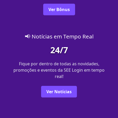
Ver Bônus
📢 Notícias em Tempo Real
24/7
Fique por dentro de todas as novidades,
promoções e eventos da 5EE Login em tempo
real!
Ver Notícias