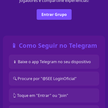
jogadores e compartilhe experiências!
Entrar Grupo
📱 Como Seguir no Telegram
📱 Baixe o app Telegram no seu dispositivo
🔍 Procure por "@5EE LoginOficial"
👆 Toque em "Entrar" ou "Join"