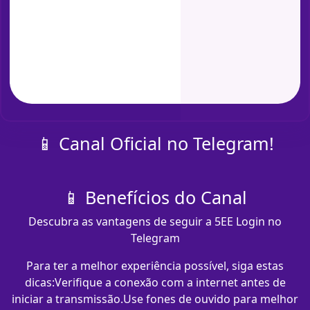
📱 Canal Oficial no Telegram!
📱 Benefícios do Canal
Descubra as vantagens de seguir a 5EE Login no
Telegram
Para ter a melhor experiência possível, siga estas
dicas:Verifique a conexão com a internet antes de
iniciar a transmissão.Use fones de ouvido para melhor