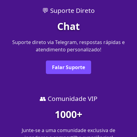
💬 Suporte Direto
Chat
Suporte direto via Telegram, respostas rápidas e
atendimento personalizado!
Falar Suporte
👥 Comunidade VIP
1000+
Junte-se a uma comunidade exclusiva de