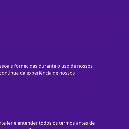
ssoais fornecidas durante o uso de nossos
 contínua da experiência de nossos
te ler e entender todos os termos antes de