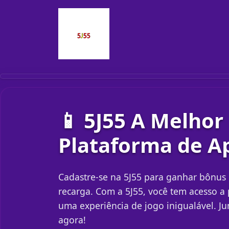
📱 5J55 A Melhor
Plataforma de A
Cadastre-se na 5J55 para ganhar bônus
recarga. Com a 5J55, você tem acesso a 
uma experiência de jogo inigualável. J
agora!