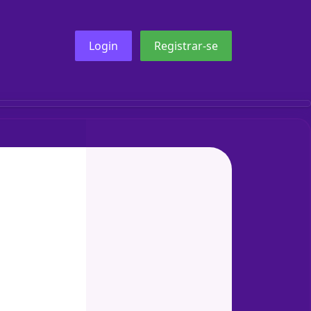
Login
Registrar-se