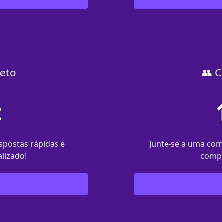
reto
👥 
t
espostas rápidas e
Junte-se a uma com
lizado!
compa
e