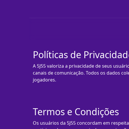
Políticas de Privacida
A 5J55 valoriza a privacidade de seus usuá
canais de comunicação. Todos os dados cole
jogadores.
Termos e Condições
Os usuários da 5J55 concordam em respeitar