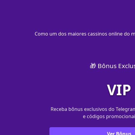
Como um dos maiores cassinos online do mun
🎁 Bônus Exclu
VIP
Receba bônus exclusivos do Telegra
e códigos promocionai
Ver Bônus