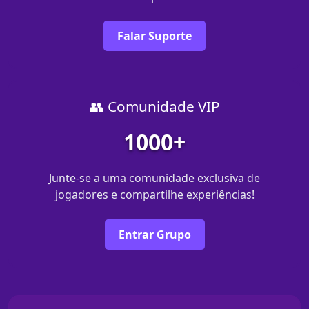
Falar Suporte
👥 Comunidade VIP
1000+
Junte-se a uma comunidade exclusiva de
jogadores e compartilhe experiências!
Entrar Grupo