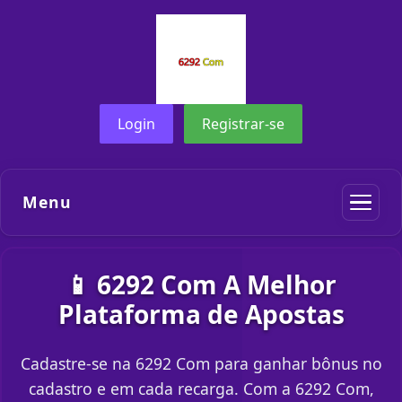
Login
Registrar-se
Menu
📱 6292 Com A Melhor
Plataforma de Apostas
Cadastre-se na 6292 Com para ganhar bônus no
cadastro e em cada recarga. Com a 6292 Com,