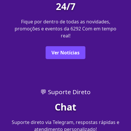
24/7
Fique por dentro de todas as novidades,
promoções e eventos da 6292 Com em tempo
real!
Ver Notícias
💬 Suporte Direto
Chat
Suporte direto via Telegram, respostas rápidas e
atendimento personalizado!