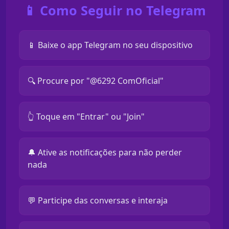
📱 Como Seguir no Telegram
📱 Baixe o app Telegram no seu dispositivo
🔍 Procure por "@6292 ComOficial"
👆 Toque em "Entrar" ou "Join"
🔔 Ative as notificações para não perder
nada
💬 Participe das conversas e interaja