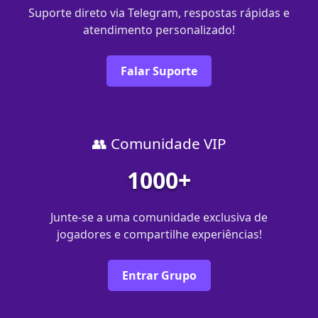
Suporte direto via Telegram, respostas rápidas e
atendimento personalizado!
Falar Suporte
👥 Comunidade VIP
1000+
Junte-se a uma comunidade exclusiva de
jogadores e compartilhe experiências!
Entrar Grupo