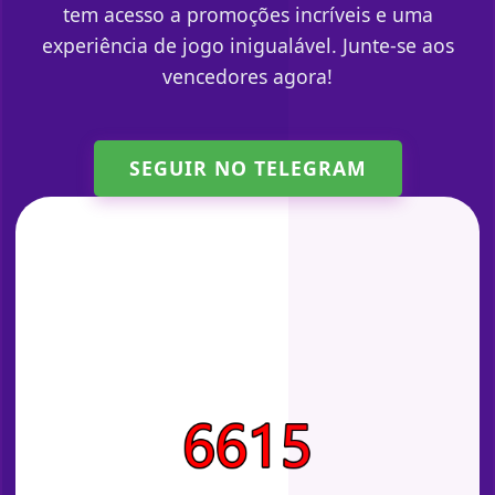
tem acesso a promoções incríveis e uma
experiência de jogo inigualável. Junte-se aos
vencedores agora!
SEGUIR NO TELEGRAM