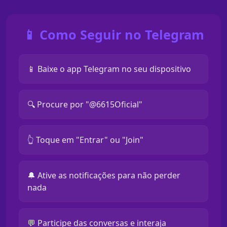
📱 Como Seguir no Telegram
📱 Baixe o app Telegram no seu dispositivo
🔍 Procure por "@6615Oficial"
👆 Toque em "Entrar" ou "Join"
🔔 Ative as notificações para não perder
nada
💬 Participe das conversas e interaja