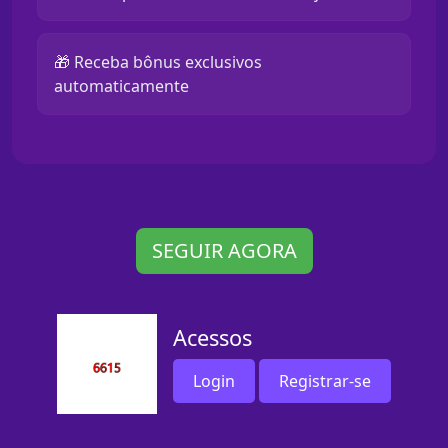
🎁 Receba bônus exclusivos
automaticamente
SEGUIR AGORA
Acessos
Login
Registrar-se