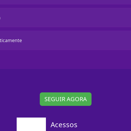
a
aticamente
SEGUIR AGORA
Acessos