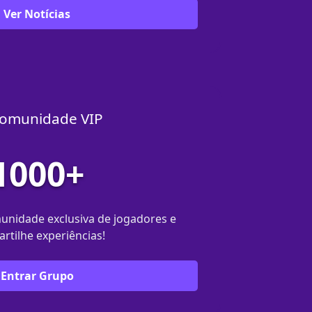
Ver Notícias
Comunidade VIP
1000+
unidade exclusiva de jogadores e
rtilhe experiências!
Entrar Grupo