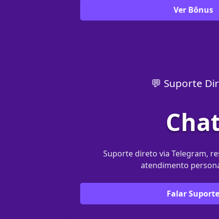
Ver Bônus
💬 Suporte Di
Cha
Suporte direto via Telegram, r
atendimento persona
Falar Suport