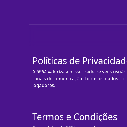
Políticas de Privacida
A 666A valoriza a privacidade de seus usuá
canais de comunicação. Todos os dados cole
jogadores.
Termos e Condições