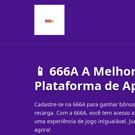
📱 666A A Melho
Plataforma de A
Cadastre-se na 666A para ganhar bônus
recarga. Com a 666A, você tem acesso a
uma experiência de jogo inigualável. J
agora!