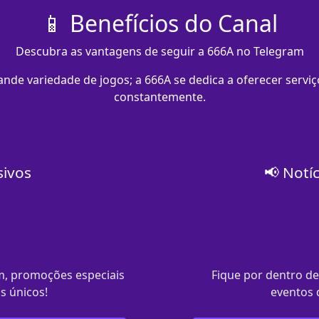
📱 Benefícios do Canal
Descubra as vantagens de seguir a 666A no Telegram
ande variedade de jogos; a 666A se dedica a oferecer servi
constantemente.
sivos
📢 Notí
m, promoções especiais
Fique por dentro d
s únicos!
eventos 