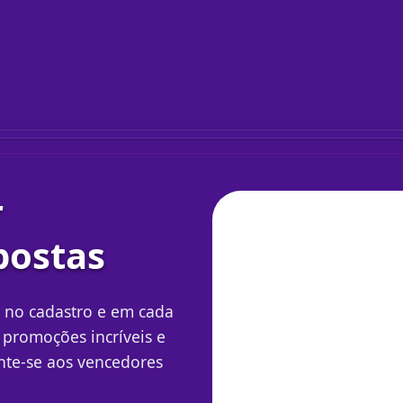
r
postas
 no cadastro e em cada
 promoções incríveis e
unte-se aos vencedores