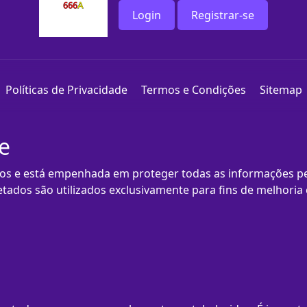
Login
Registrar-se
Políticas de Privacidade
Termos e Condições
Sitemap
de
rios e está empenhada em proteger todas as informações p
tados são utilizados exclusivamente para fins de melhoria