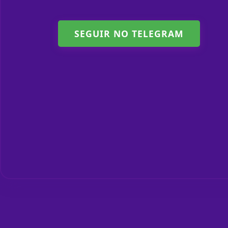
SEGUIR NO TELEGRAM