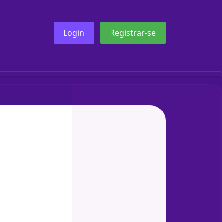
Login
Registrar-se