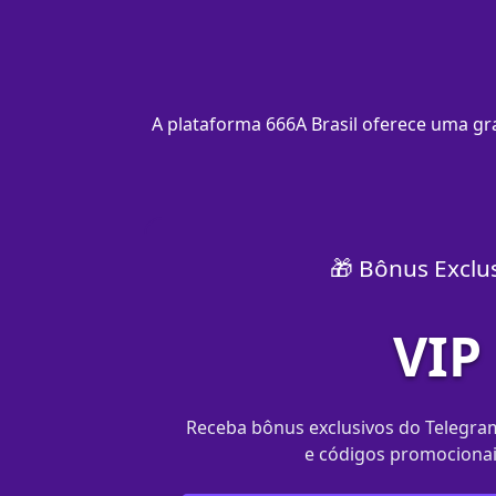
A plataforma 666A Brasil oferece uma gr
🎁 Bônus Exclu
VIP
Receba bônus exclusivos do Telegra
e códigos promocionai