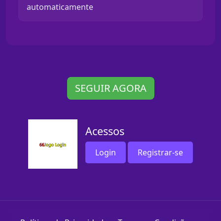
automaticamente
SEGUIR AGORA
Acessos
Login
Registrar-se