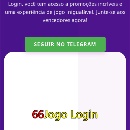
Login, você tem acesso a promoções incríveis e
uma experiência de jogo inigualável. Junte-se aos
vencedores agora!
SEGUIR NO TELEGRAM