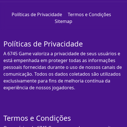
Políticas de Privacidade
Termos e Condições
Sitemap
Políticas de Privacidade
A 6745 Game valoriza a privacidade de seus usuários e
está empenhada em proteger todas as informações
pessoais fornecidas durante o uso de nossos canais de
comunicação. Todos os dados coletados são utilizados
exclusivamente para fins de melhoria contínua da
experiência de nossos jogadores.
Termos e Condições