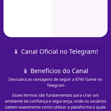
📱 Canal Oficial no Telegram!
📱 Benefícios do Canal
Descubra as vantagens de seguir a 6745 Game no
Telegram
Esses termos são fundamentais para criar um
ambiente de confiança e segurança, onde os usuários
sabem exatamente como utilizar a plataforma e quais