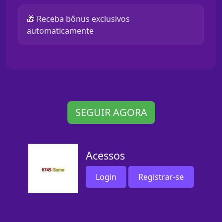
🎁 Receba bônus exclusivos
automaticamente
SEGUIR AGORA
Acessos
Login
Registrar-se