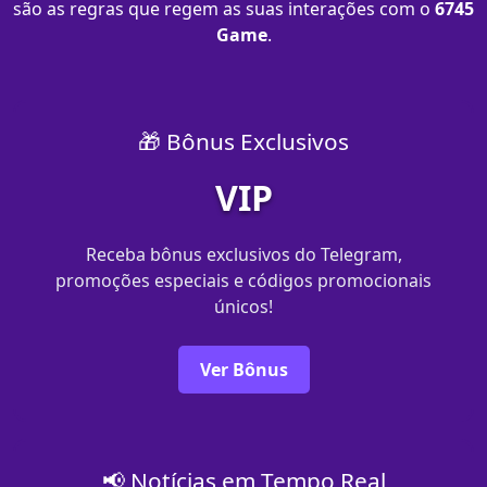
são as regras que regem as suas interações com o
6745
Game
.
🎁 Bônus Exclusivos
VIP
Receba bônus exclusivos do Telegram,
promoções especiais e códigos promocionais
únicos!
Ver Bônus
📢 Notícias em Tempo Real