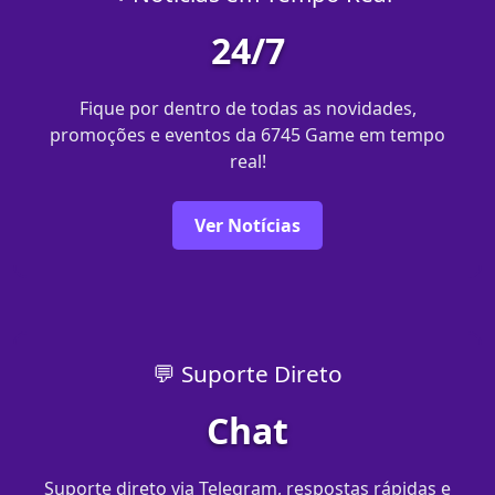
24/7
Fique por dentro de todas as novidades,
promoções e eventos da 6745 Game em tempo
real!
Ver Notícias
💬 Suporte Direto
Chat
Suporte direto via Telegram, respostas rápidas e