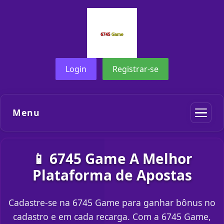
Login
Registrar-se
Menu
📱 6745 Game A Melhor
Plataforma de Apostas
Cadastre-se na 6745 Game para ganhar bônus no
cadastro e em cada recarga. Com a 6745 Game,