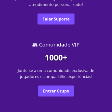
atendimento personalizado!
Falar Suporte
👥 Comunidade VIP
1000+
Junte-se a uma comunidade exclusiva de
jogadores e compartilhe experiências!
Entrar Grupo