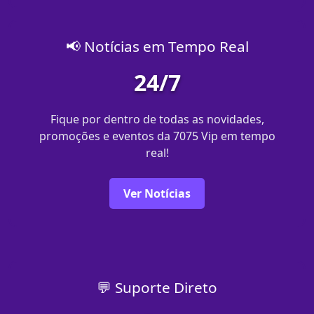
📢 Notícias em Tempo Real
24/7
Fique por dentro de todas as novidades,
promoções e eventos da 7075 Vip em tempo
real!
Ver Notícias
💬 Suporte Direto