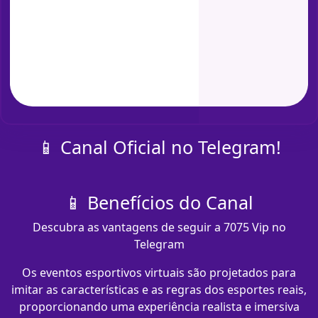
📱 Canal Oficial no Telegram!
📱 Benefícios do Canal
Descubra as vantagens de seguir a 7075 Vip no
Telegram
Os eventos esportivos virtuais são projetados para
imitar as características e as regras dos esportes reais,
proporcionando uma experiência realista e imersiva