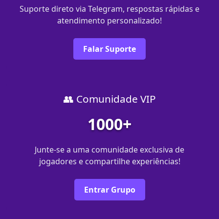
Suporte direto via Telegram, respostas rápidas e
atendimento personalizado!
Falar Suporte
👥 Comunidade VIP
1000+
Junte-se a uma comunidade exclusiva de
jogadores e compartilhe experiências!
Entrar Grupo