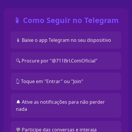
📱 Como Seguir no Telegram
📱 Baixe o app Telegram no seu dispositivo
🔍 Procure por "@711Brl.ComOficial"
👆 Toque em "Entrar" ou "Join"
🔔 Ative as notificações para não perder
nada
💬 Participe das conversas e interaja