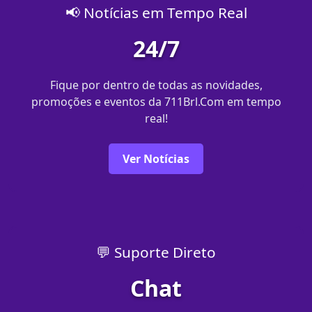
📢 Notícias em Tempo Real
24/7
Fique por dentro de todas as novidades,
promoções e eventos da 711Brl.Com em tempo
real!
Ver Notícias
💬 Suporte Direto
Chat