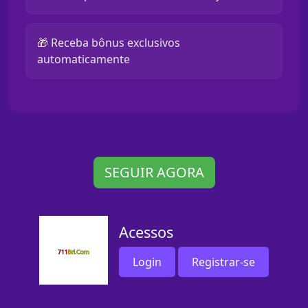
🎁 Receba bônus exclusivos
automaticamente
SEGUIR AGORA
Acessos
Login
Registrar-se