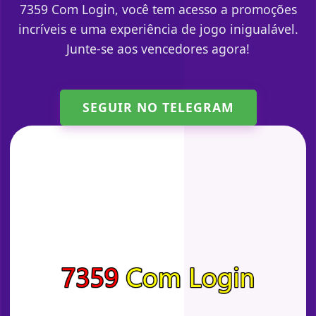
7359 Com Login, você tem acesso a promoções
incríveis e uma experiência de jogo inigualável.
Junte-se aos vencedores agora!
SEGUIR NO TELEGRAM