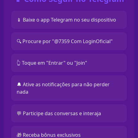
📱 Baixe o app Telegram no seu dispositivo
🔍 Procure por "@7359 Com LoginOficial"
👆 Toque em "Entrar" ou "Join"
🔔 Ative as notificações para não perder
nada
💬 Participe das conversas e interaja
🎁 Receba bônus exclusivos