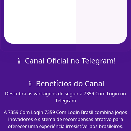
📱 Canal Oficial no Telegram!
📱 Benefícios do Canal
Descubra as vantagens de seguir a 7359 Com Login no
Telegram
A 7359 Com Login 7359 Com Login Brasil combina jogos
inovadores e sistema de recompensas atrativo para
oferecer uma experiência irresistível aos brasileiros.