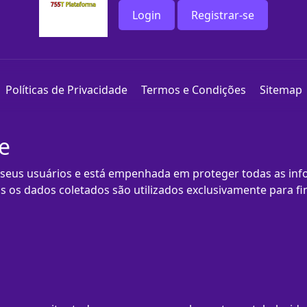
Login
Registrar-se
Políticas de Privacidade
Termos e Condições
Sitemap
de
e seus usuários e está empenhada em proteger todas as in
 os dados coletados são utilizados exclusivamente para fi