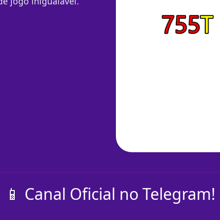
e jogo inigualável.
📱 Canal Oficial no Telegram!