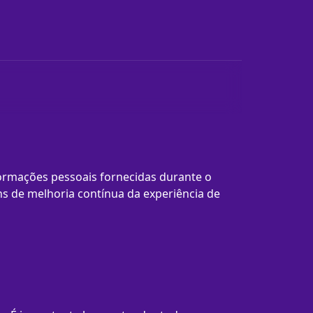
formações pessoais fornecidas durante o
ns de melhoria contínua da experiência de