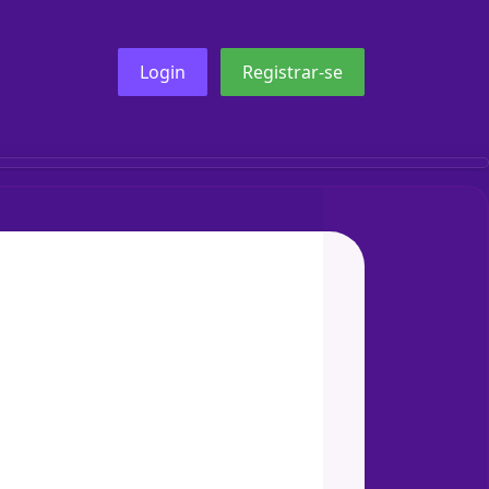
Login
Registrar-se