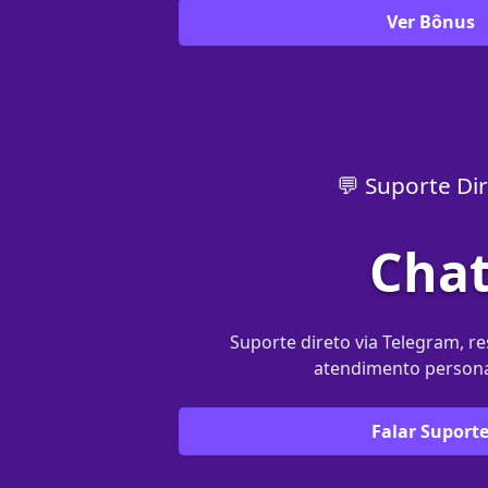
Ver Bônus
💬 Suporte Di
Cha
Suporte direto via Telegram, r
atendimento persona
Falar Suport