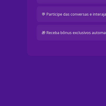
💬 Participe das conversas e interaj
🎁 Receba bônus exclusivos autom