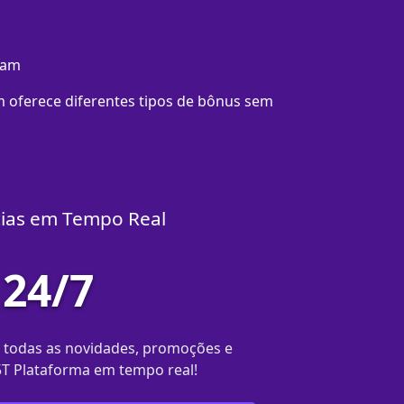
ram
m oferece diferentes tipos de bônus sem
cias em Tempo Real
24/7
e todas as novidades, promoções e
5T Plataforma em tempo real!