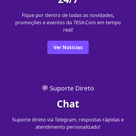
Fique por dentro de todas as novidades,
promoções e eventos da 765A.Com em tempo
real!
Ver Notícias
💬 Suporte Direto
Chat
Suporte direto via Telegram, respostas rápidas e
atendimento personalizado!