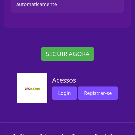
automaticamente
SEGUIR AGORA
Acessos
Login
Registrar-se