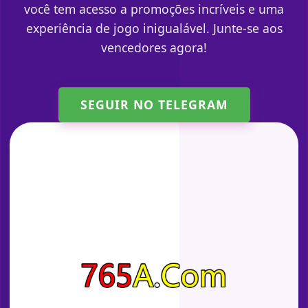
você tem acesso a promoções incríveis e uma
experiência de jogo inigualável. Junte-se aos
vencedores agora!
SEGUIR NO TELEGRAM