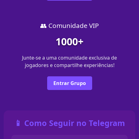
👥 Comunidade VIP
1000+
Junte-se a uma comunidade exclusiva de
jogadores e compartilhe experiências!
Entrar Grupo
📱 Como Seguir no Telegram