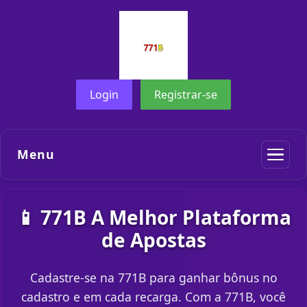
Login
Registrar-se
Menu
📱 771B A Melhor Plataforma
de Apostas
Cadastre-se na 771B para ganhar bônus no
cadastro e em cada recarga. Com a 771B, você