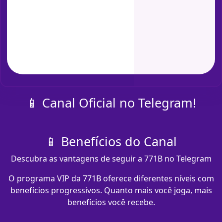
📱 Canal Oficial no Telegram!
📱 Benefícios do Canal
Descubra as vantagens de seguir a 771B no Telegram
O programa VIP da 771B oferece diferentes níveis com
benefícios progressivos. Quanto mais você joga, mais
benefícios você recebe.