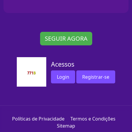
SEGUIR AGORA
Acessos
Login
Registrar-se
Políticas de Privacidade
Termos e Condições
Sitemap