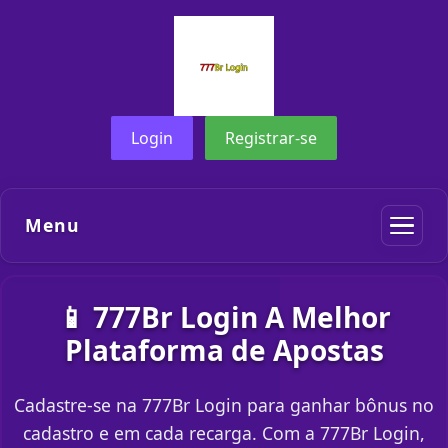
Login
Registrar-se
Menu
📱 777Br Login A Melhor
Plataforma de Apostas
Cadastre-se na 777Br Login para ganhar bônus no
cadastro e em cada recarga. Com a 777Br Login,