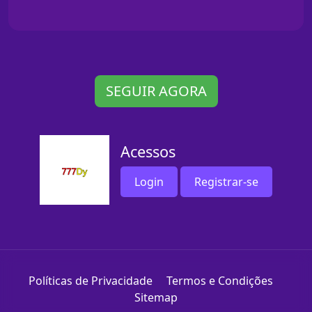
SEGUIR AGORA
Acessos
Login
Registrar-se
Políticas de Privacidade
Termos e Condições
Sitemap