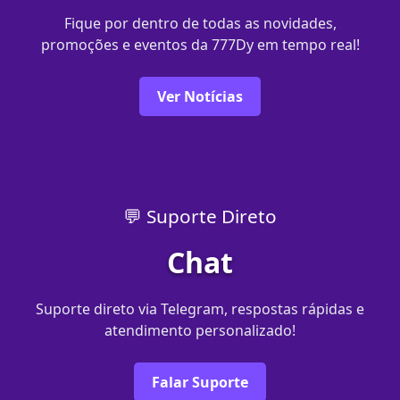
Fique por dentro de todas as novidades,
promoções e eventos da 777Dy em tempo real!
Ver Notícias
💬 Suporte Direto
Chat
Suporte direto via Telegram, respostas rápidas e
atendimento personalizado!
Falar Suporte