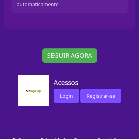
automaticamente
SEGUIR AGORA
Acessos
Login
Registrar-se