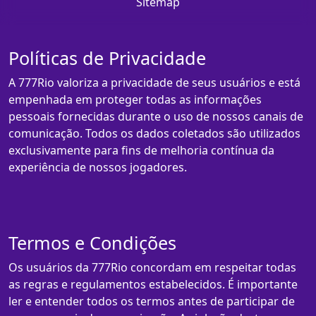
Sitemap
Políticas de Privacidade
A 777Rio valoriza a privacidade de seus usuários e está
empenhada em proteger todas as informações
pessoais fornecidas durante o uso de nossos canais de
comunicação. Todos os dados coletados são utilizados
exclusivamente para fins de melhoria contínua da
experiência de nossos jogadores.
Termos e Condições
Os usuários da 777Rio concordam em respeitar todas
as regras e regulamentos estabelecidos. É importante
ler e entender todos os termos antes de participar de