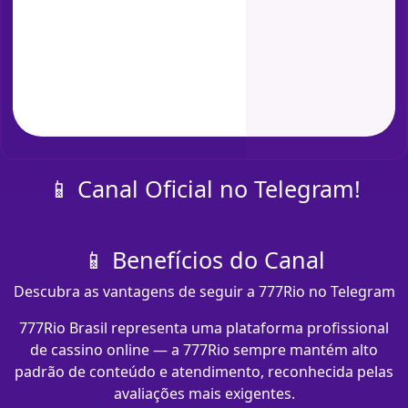
📱 Canal Oficial no Telegram!
📱 Benefícios do Canal
Descubra as vantagens de seguir a 777Rio no Telegram
777Rio Brasil representa uma plataforma profissional
de cassino online — a 777Rio sempre mantém alto
padrão de conteúdo e atendimento, reconhecida pelas
avaliações mais exigentes.