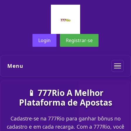
Login
Registrar-se
Menu
📱 777Rio A Melhor
Plataforma de Apostas
Cadastre-se na 777Rio para ganhar bônus no
cadastro e em cada recarga. Com a 777Rio, você