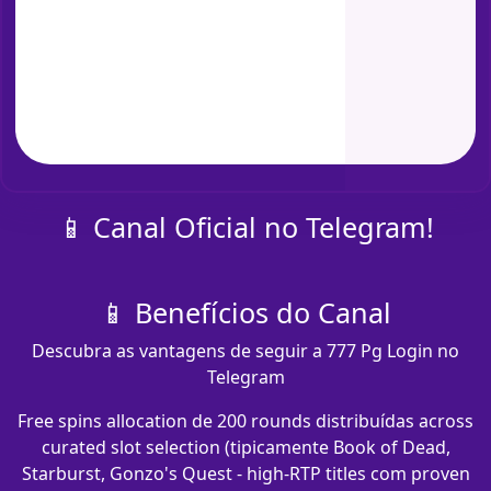
📱 Canal Oficial no Telegram!
📱 Benefícios do Canal
Descubra as vantagens de seguir a 777 Pg Login no
Telegram
Free spins allocation de 200 rounds distribuídas across
curated slot selection (tipicamente Book of Dead,
Starburst, Gonzo's Quest - high-RTP titles com proven