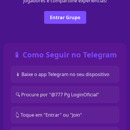
jogadores e compartilhe experiências!
Entrar Grupo
📱 Como Seguir no Telegram
📱 Baixe o app Telegram no seu dispositivo
🔍 Procure por "@777 Pg LoginOficial"
👆 Toque em "Entrar" ou "Join"