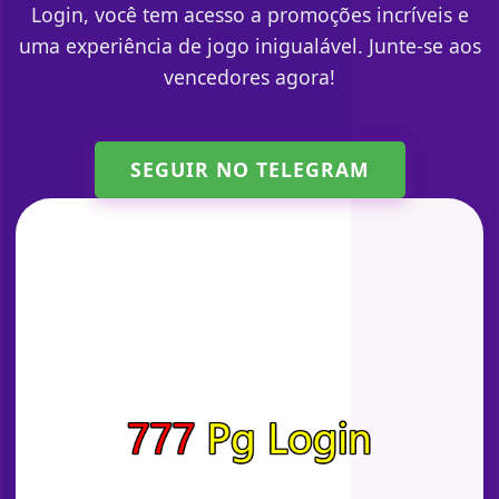
Login, você tem acesso a promoções incríveis e
uma experiência de jogo inigualável. Junte-se aos
vencedores agora!
SEGUIR NO TELEGRAM