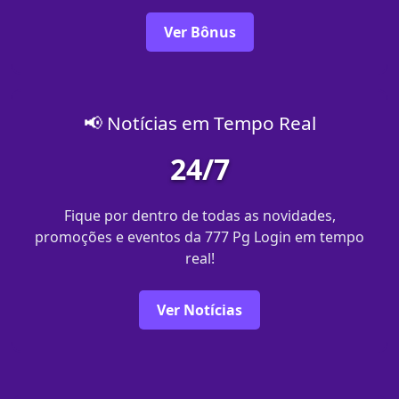
Ver Bônus
📢 Notícias em Tempo Real
24/7
Fique por dentro de todas as novidades,
promoções e eventos da 777 Pg Login em tempo
real!
Ver Notícias