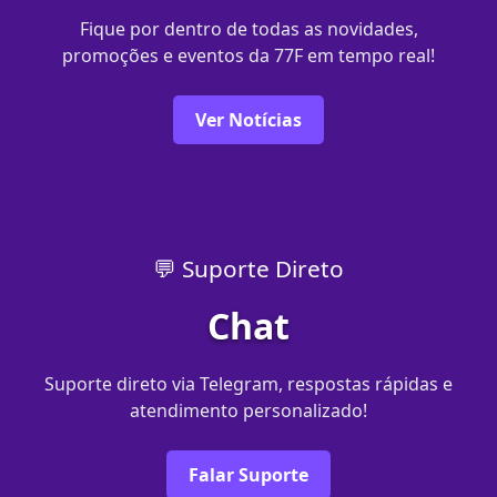
Fique por dentro de todas as novidades,
promoções e eventos da 77F em tempo real!
Ver Notícias
💬 Suporte Direto
Chat
Suporte direto via Telegram, respostas rápidas e
atendimento personalizado!
Falar Suporte