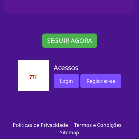
SEGUIR AGORA
Acessos
Login
Registrar-se
Políticas de Privacidade
Termos e Condições
Sitemap