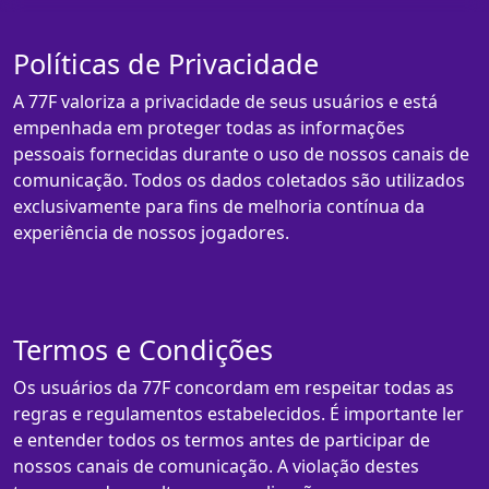
Políticas de Privacidade
A 77F valoriza a privacidade de seus usuários e está
empenhada em proteger todas as informações
pessoais fornecidas durante o uso de nossos canais de
comunicação. Todos os dados coletados são utilizados
exclusivamente para fins de melhoria contínua da
experiência de nossos jogadores.
Termos e Condições
Os usuários da 77F concordam em respeitar todas as
regras e regulamentos estabelecidos. É importante ler
e entender todos os termos antes de participar de
nossos canais de comunicação. A violação destes