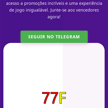
acesso a promoções incríveis e uma experiência
de jogo inigualável. Junte-se aos vencedores
agora!
SEGUIR NO TELEGRAM