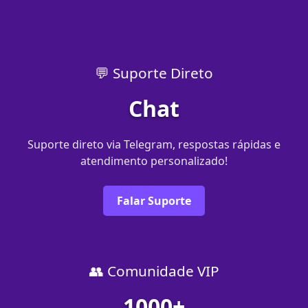
💬 Suporte Direto
Chat
Suporte direto via Telegram, respostas rápidas e
atendimento personalizado!
Falar Suporte
👥 Comunidade VIP
1000+