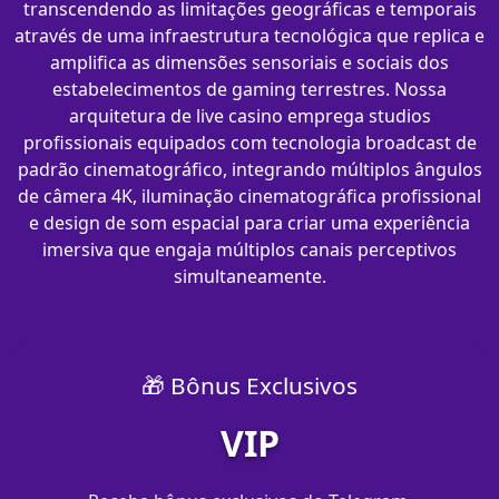
transcendendo as limitações geográficas e temporais
através de uma infraestrutura tecnológica que replica e
amplifica as dimensões sensoriais e sociais dos
estabelecimentos de gaming terrestres. Nossa
arquitetura de live casino emprega studios
profissionais equipados com tecnologia broadcast de
padrão cinematográfico, integrando múltiplos ângulos
de câmera 4K, iluminação cinematográfica profissional
e design de som espacial para criar uma experiência
imersiva que engaja múltiplos canais perceptivos
simultaneamente.
🎁 Bônus Exclusivos
VIP