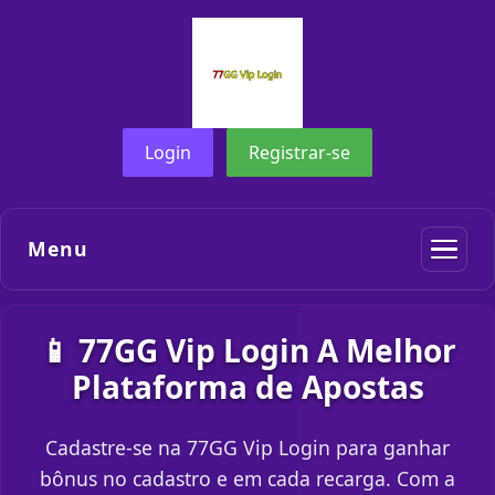
Login
Registrar-se
Menu
📱 77GG Vip Login A Melhor
Plataforma de Apostas
Cadastre-se na 77GG Vip Login para ganhar
bônus no cadastro e em cada recarga. Com a