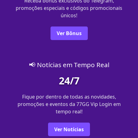
Receba bônus exclusivos do Telegram,
promoções especiais e códigos promocionais
únicos!
Ver Bônus
📢 Notícias em Tempo Real
24/7
Fique por dentro de todas as novidades,
promoções e eventos da 77GG Vip Login em
tempo real!
Ver Notícias