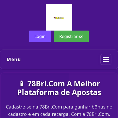
Login
Registrar-se
Menu
📱 78Brl.Com A Melhor
Plataforma de Apostas
Cadastre-se na 78Brl.Com para ganhar bônus no
cadastro e em cada recarga. Com a 78Brl.Com,