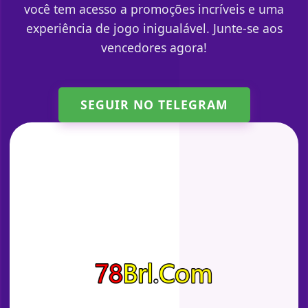
você tem acesso a promoções incríveis e uma
experiência de jogo inigualável. Junte-se aos
vencedores agora!
SEGUIR NO TELEGRAM