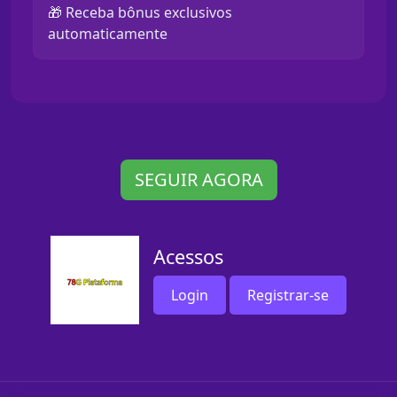
🎁 Receba bônus exclusivos
automaticamente
SEGUIR AGORA
Acessos
Login
Registrar-se