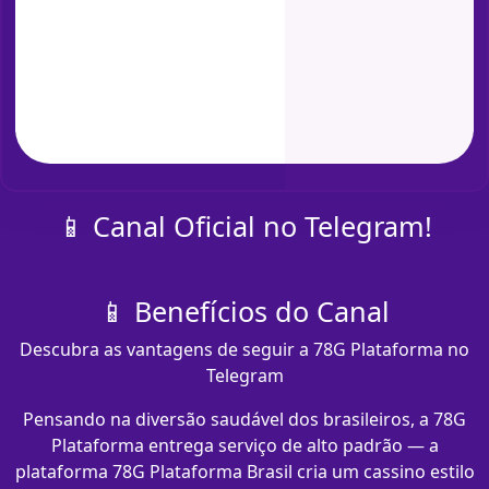
📱 Canal Oficial no Telegram!
📱 Benefícios do Canal
Descubra as vantagens de seguir a 78G Plataforma no
Telegram
Pensando na diversão saudável dos brasileiros, a 78G
Plataforma entrega serviço de alto padrão — a
plataforma 78G Plataforma Brasil cria um cassino estilo