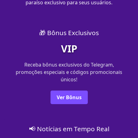
paraíso exclusivo para seus usuários.
🎁 Bônus Exclusivos
VIP
Receba bônus exclusivos do Telegram,
promoções especiais e códigos promocionais
únicos!
Ver Bônus
📢 Notícias em Tempo Real