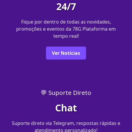
24/7
Fique por dentro de todas as novidades,
promoções e eventos da 78G Plataforma em
tempo real!
Ver Notícias
💬 Suporte Direto
Chat
Suporte direto via Telegram, respostas rápidas e
atendimento personalizado!