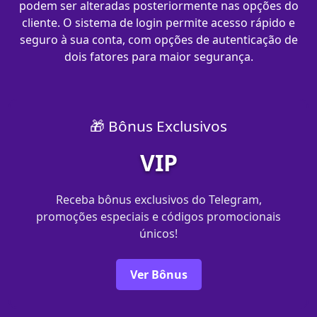
podem ser alteradas posteriormente nas opções do
cliente. O sistema de login permite acesso rápido e
seguro à sua conta, com opções de autenticação de
dois fatores para maior segurança.
🎁 Bônus Exclusivos
VIP
Receba bônus exclusivos do Telegram,
promoções especiais e códigos promocionais
únicos!
Ver Bônus