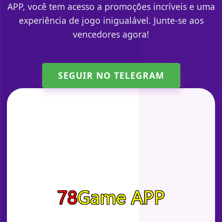
APP, você tem acesso a promoções incríveis e uma
experiência de jogo inigualável. Junte-se aos
vencedores agora!
SEGUIR NO TELEGRAM