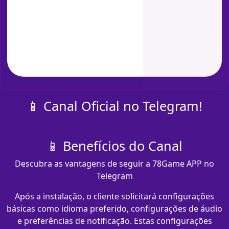
📱 Canal Oficial no Telegram!
📱 Benefícios do Canal
Descubra as vantagens de seguir a 78Game APP no
Telegram
Após a instalação, o cliente solicitará configurações
básicas como idioma preferido, configurações de áudio
e preferências de notificação. Estas configurações