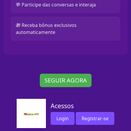
💬 Participe das conversas e interaja
🎁 Receba bônus exclusivos
automaticamente
SEGUIR AGORA
Acessos
Login
Registrar-se