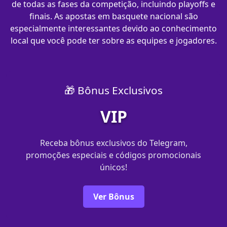
de todas as fases da competição, incluindo playoffs e
finais. As apostas em basquete nacional são
especialmente interessantes devido ao conhecimento
local que você pode ter sobre as equipes e jogadores.
🎁 Bônus Exclusivos
VIP
Receba bônus exclusivos do Telegram,
promoções especiais e códigos promocionais
únicos!
Ver Bônus