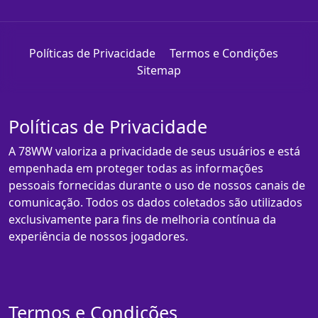
Políticas de Privacidade
Termos e Condições
Sitemap
Políticas de Privacidade
A 78WW valoriza a privacidade de seus usuários e está
empenhada em proteger todas as informações
pessoais fornecidas durante o uso de nossos canais de
comunicação. Todos os dados coletados são utilizados
exclusivamente para fins de melhoria contínua da
experiência de nossos jogadores.
Termos e Condições