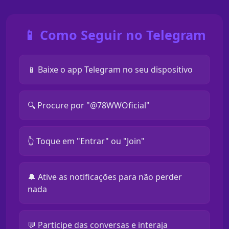
📱 Como Seguir no Telegram
📱 Baixe o app Telegram no seu dispositivo
🔍 Procure por "@78WWOficial"
👆 Toque em "Entrar" ou "Join"
🔔 Ative as notificações para não perder
nada
💬 Participe das conversas e interaja