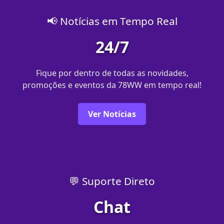
📢 Notícias em Tempo Real
24/7
Fique por dentro de todas as novidades,
promoções e eventos da 78WW em tempo real!
Ver Notícias
💬 Suporte Direto
Chat