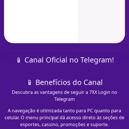
📱 Canal Oficial no Telegram!
📱 Benefícios do Canal
Descubra as vantagens de seguir a 7XX Login no
Telegram
A navegação é otimizada tanto para PC quanto para
celular. O menu principal dá acesso direto às seções de
esportes, cassino, promoções e suporte.