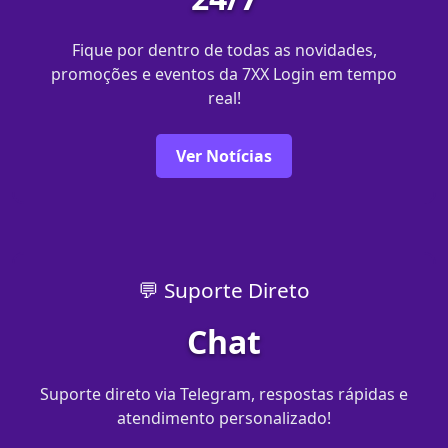
Fique por dentro de todas as novidades,
promoções e eventos da 7XX Login em tempo
real!
Ver Notícias
💬 Suporte Direto
Chat
Suporte direto via Telegram, respostas rápidas e
atendimento personalizado!