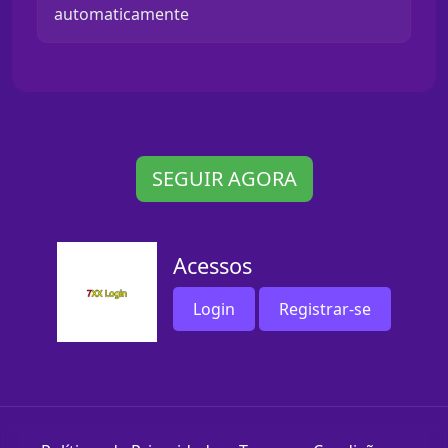
automaticamente
SEGUIR AGORA
Acessos
Login
Registrar-se