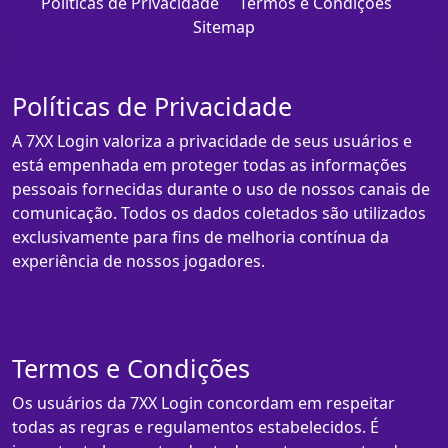
Políticas de Privacidade
Termos e Condições
Sitemap
Políticas de Privacidade
A 7XX Login valoriza a privacidade de seus usuários e
está empenhada em proteger todas as informações
pessoais fornecidas durante o uso de nossos canais de
comunicação. Todos os dados coletados são utilizados
exclusivamente para fins de melhoria contínua da
experiência de nossos jogadores.
Termos e Condições
Os usuários da 7XX Login concordam em respeitar
todas as regras e regulamentos estabelecidos. É