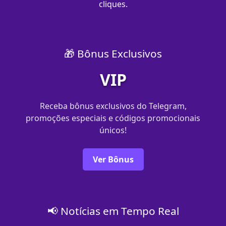
cliques.
🎁 Bônus Exclusivos
VIP
Receba bônus exclusivos do Telegram,
promoções especiais e códigos promocionais
únicos!
Ver Bônus
📢 Notícias em Tempo Real