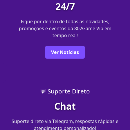
24/7
Fique por dentro de todas as novidades,
promoções e eventos da 802Game Vip em
tempo real!
Ver Notícias
💬 Suporte Direto
Chat
Suporte direto via Telegram, respostas rápidas e
atendimento personalizado!