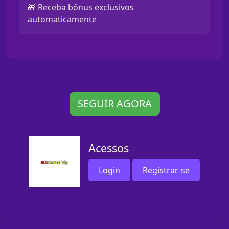
🎁 Receba bônus exclusivos
automaticamente
SEGUIR AGORA
Acessos
Login
Registrar-se