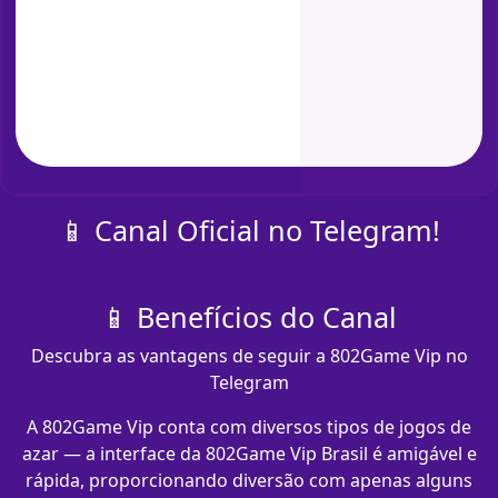
📱 Canal Oficial no Telegram!
📱 Benefícios do Canal
Descubra as vantagens de seguir a 802Game Vip no
Telegram
A 802Game Vip conta com diversos tipos de jogos de
azar — a interface da 802Game Vip Brasil é amigável e
rápida, proporcionando diversão com apenas alguns