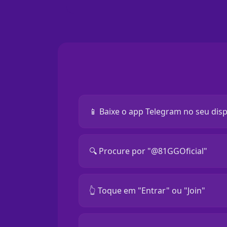
📱 Baixe o app Telegram no seu disp
🔍 Procure por "@81GGOficial"
👆 Toque em "Entrar" ou "Join"