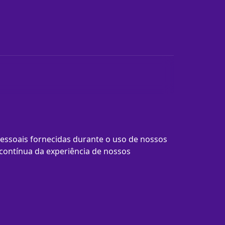
essoais fornecidas durante o uso de nossos
 contínua da experiência de nossos