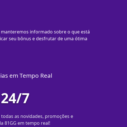
 o manteremos informado sobre o que está
icar seu bônus e desfrutar de uma ótima
cias em Tempo Real
24/7
e todas as novidades, promoções e
da 81GG em tempo real!