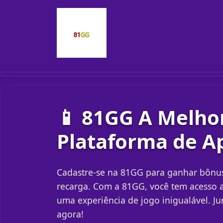
📱 81GG A Melho
Plataforma de A
Cadastre-se na 81GG para ganhar bônus
recarga. Com a 81GG, você tem acesso a
uma experiência de jogo inigualável. J
agora!