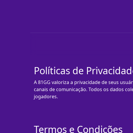
Políticas de Privacida
A 81GG valoriza a privacidade de seus usu
canais de comunicação. Todos os dados cole
jogadores.
Termos e Condições