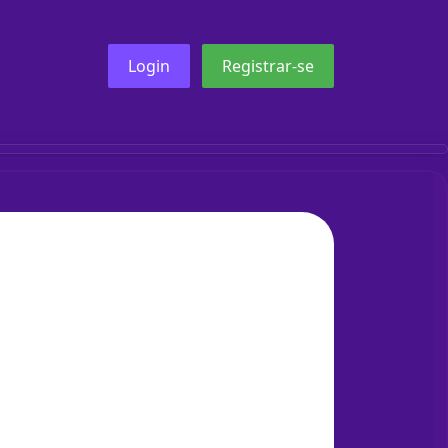
Login
Registrar-se