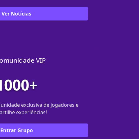
Ver Notícias
Comunidade VIP
1000+
unidade exclusiva de jogadores e
rtilhe experiências!
Entrar Grupo