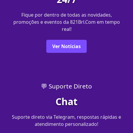
Fique por dentro de todas as novidades,
promoções e eventos da 821Brl.Com em tempo
real!
Ver Notícias
💬 Suporte Direto
Chat
Suporte direto via Telegram, respostas rápidas e
atendimento personalizado!