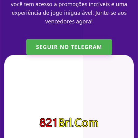
você tem acesso a promoções incríveis e uma
experiência de jogo inigualável. Junte-se aos
vencedores agora!
SEGUIR NO TELEGRAM