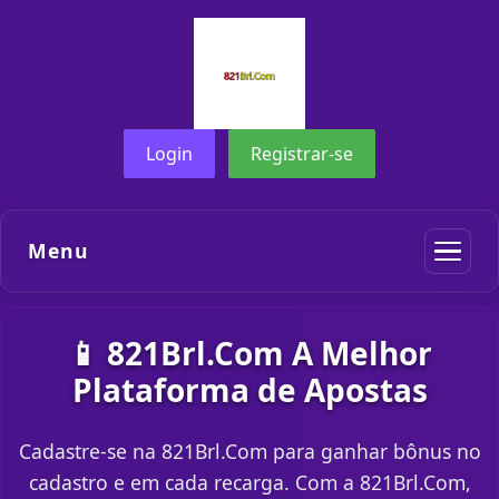
Login
Registrar-se
Menu
📱 821Brl.Com A Melhor
Plataforma de Apostas
Cadastre-se na 821Brl.Com para ganhar bônus no
cadastro e em cada recarga. Com a 821Brl.Com,