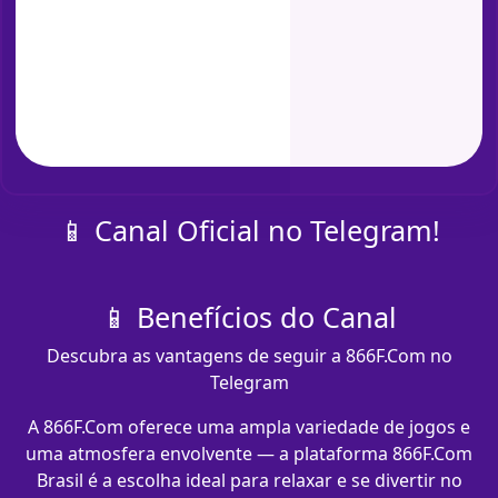
📱 Canal Oficial no Telegram!
📱 Benefícios do Canal
Descubra as vantagens de seguir a 866F.Com no
Telegram
A 866F.Com oferece uma ampla variedade de jogos e
uma atmosfera envolvente — a plataforma 866F.Com
Brasil é a escolha ideal para relaxar e se divertir no