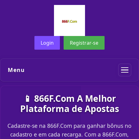
Login
Registrar-se
Menu
📱 866F.Com A Melhor
Plataforma de Apostas
Cadastre-se na 866F.Com para ganhar bônus no
cadastro e em cada recarga. Com a 866F.Com,