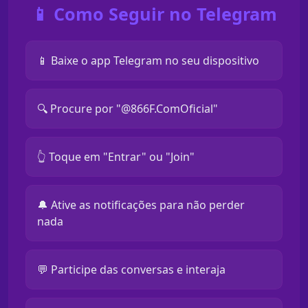
📱 Como Seguir no Telegram
📱 Baixe o app Telegram no seu dispositivo
🔍 Procure por "@866F.ComOficial"
👆 Toque em "Entrar" ou "Join"
🔔 Ative as notificações para não perder
nada
💬 Participe das conversas e interaja