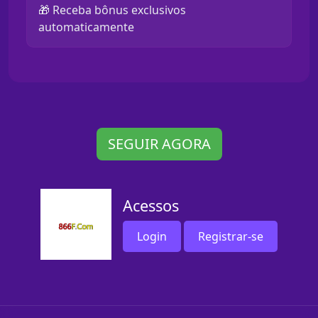
🎁 Receba bônus exclusivos
automaticamente
SEGUIR AGORA
Acessos
Login
Registrar-se