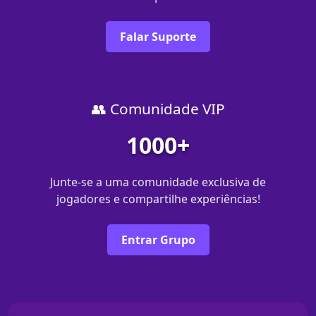
Falar Suporte
👥 Comunidade VIP
1000+
Junte-se a uma comunidade exclusiva de
jogadores e compartilhe experiências!
Entrar Grupo