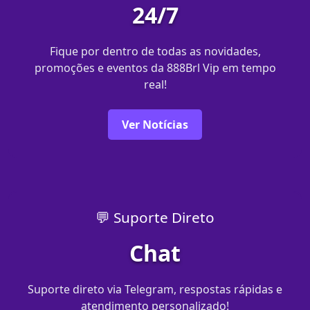
24/7
Fique por dentro de todas as novidades,
promoções e eventos da 888Brl Vip em tempo
real!
Ver Notícias
💬 Suporte Direto
Chat
Suporte direto via Telegram, respostas rápidas e
atendimento personalizado!