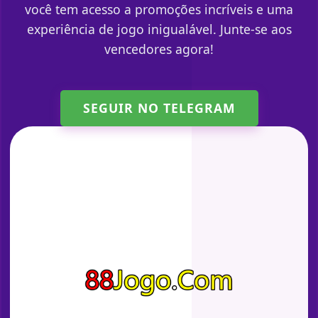
você tem acesso a promoções incríveis e uma
experiência de jogo inigualável. Junte-se aos
vencedores agora!
SEGUIR NO TELEGRAM