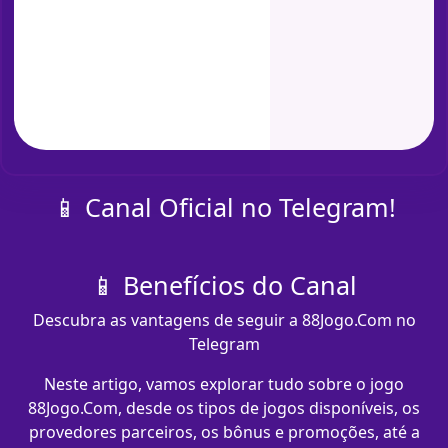
📱 Canal Oficial no Telegram!
📱 Benefícios do Canal
Descubra as vantagens de seguir a 88Jogo.Com no
Telegram
Neste artigo, vamos explorar tudo sobre o jogo
88Jogo.Com, desde os tipos de jogos disponíveis, os
provedores parceiros, os bônus e promoções, até a