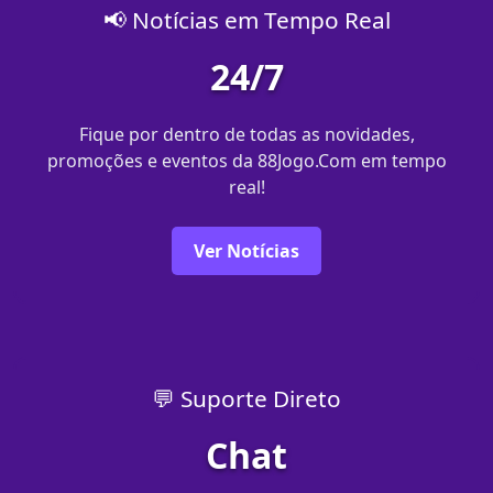
📢 Notícias em Tempo Real
24/7
Fique por dentro de todas as novidades,
promoções e eventos da 88Jogo.Com em tempo
real!
Ver Notícias
💬 Suporte Direto
Chat