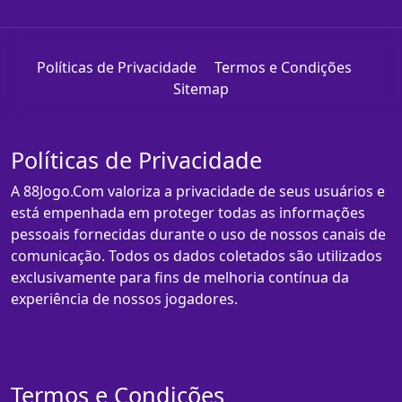
Políticas de Privacidade
Termos e Condições
Sitemap
Políticas de Privacidade
A 88Jogo.Com valoriza a privacidade de seus usuários e
está empenhada em proteger todas as informações
pessoais fornecidas durante o uso de nossos canais de
comunicação. Todos os dados coletados são utilizados
exclusivamente para fins de melhoria contínua da
experiência de nossos jogadores.
Termos e Condições