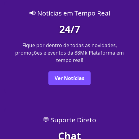
📢 Notícias em Tempo Real
24/7
Fique por dentro de todas as novidades,
promoções e eventos da 88Mk Plataforma em
tempo real!
Ver Notícias
💬 Suporte Direto
Chat