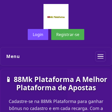
Login
Registrar-se
Menu
📱 88Mk Plataforma A Melhor
Plataforma de Apostas
Cadastre-se na 88Mk Plataforma para ganhar
bônus no cadastro e em cada recarga. Com a