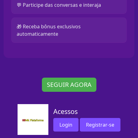
💬 Participe das conversas e interaja
🎁 Receba bônus exclusivos
automaticamente
SEGUIR AGORA
Acessos
Login
Registrar-se