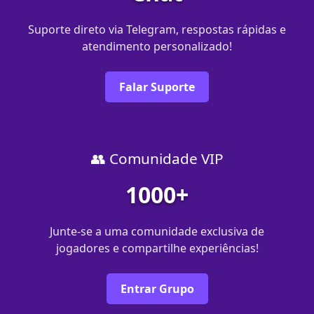
Suporte direto via Telegram, respostas rápidas e
atendimento personalizado!
Falar Suporte
👥 Comunidade VIP
1000+
Junte-se a uma comunidade exclusiva de
jogadores e compartilhe experiências!
Entrar Grupo