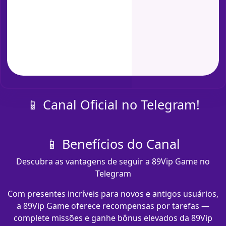
📱 Canal Oficial no Telegram!
📱 Benefícios do Canal
Descubra as vantagens de seguir a 89Vip Game no
Telegram
Com presentes incríveis para novos e antigos usuários,
a 89Vip Game oferece recompensas por tarefas —
complete missões e ganhe bônus elevados da 89Vip