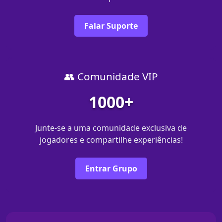
Falar Suporte
👥 Comunidade VIP
1000+
Junte-se a uma comunidade exclusiva de
jogadores e compartilhe experiências!
Entrar Grupo