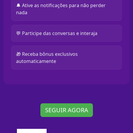
🔔 Ative as notificações para não perder
nada
💬 Participe das conversas e interaja
🎁 Receba bônus exclusivos
automaticamente
SEGUIR AGORA